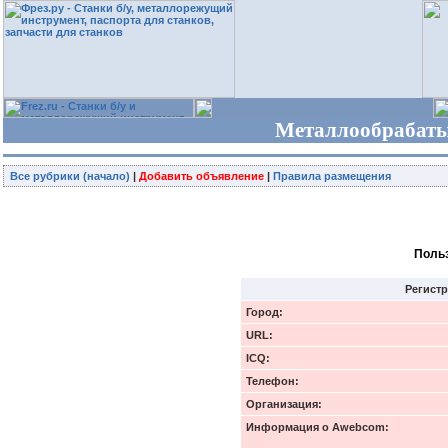
Металлообрабаты
Все рубрики (начало)
|
Добавить объявление
|
Правила размещения
Поль
Регист
Город:
URL:
ICQ:
Телефон:
Организация:
Информация о Awebcom: