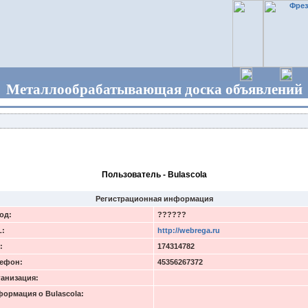
Металлообрабатывающая доска объявлений
Пользователь - Bulascola
Регистрационная информация
од:
??????
L:
http://webrega.ru
:
174314782
ефон:
45356267372
анизация:
ормация о Bulascola: