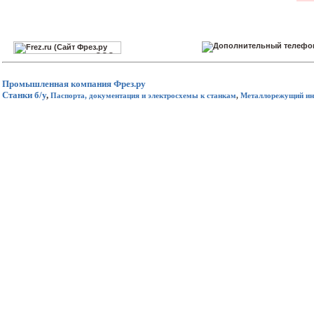
Промышленная компания
Фрез.ру
Станки б/у
,
Паспорта, документация и электросхемы к станкам
,
Металлорежущий ин