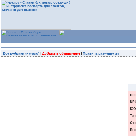
Все рубрики (начало)
|
Добавить объявление
|
Правила размещения
Гор
UR
ICQ
Тел
Орг
Инф