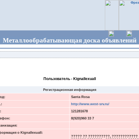
Металлообрабатывающая доска объявлений
Пользователь - Kignallexuall
Регистрационная информация
од:
Santa Rosa
L:
http://www.west-srv.ru/
:
121281678
ефон:
8(920)960 33 7
анизация:
ормация о Kignallexuall:
????? ?? ??????????, ????????????