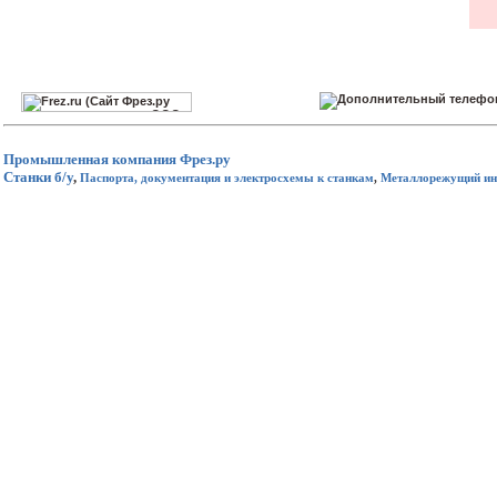
Промышленная компания
Фрез.ру
Станки б/у
,
Паспорта, документация и электросхемы к станкам
,
Металлорежущий ин