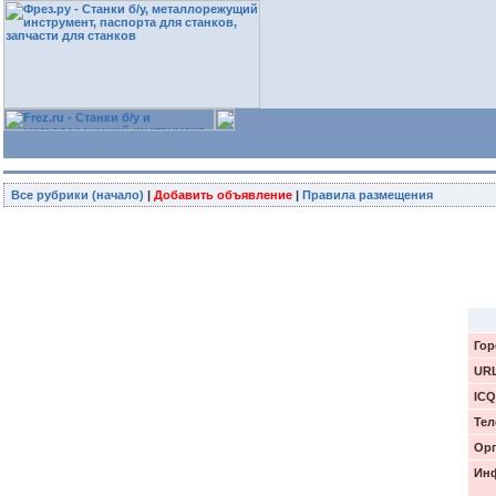
Все рубрики (начало)
|
Добавить объявление
|
Правила размещения
Гор
UR
ICQ
Тел
Орг
Инф