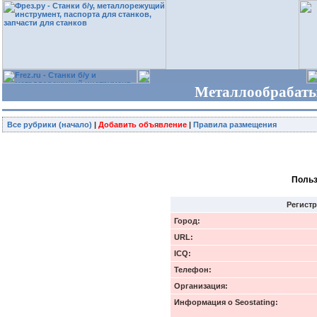
Металлообрабаты
Все рубрики (начало)
|
Добавить объявление
|
Правила размещения
Польз
Регист
Город:
URL:
ICQ:
Телефон:
Организация:
Информация о Seostating: