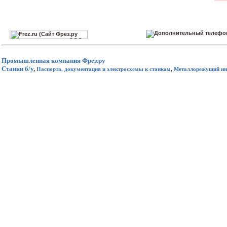
Промышленная компания
Фрез.ру
Станки б/у
,
Паспорта, документация и электросхемы к станкам
,
Металлорежущий ин