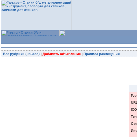
Все рубрики (начало)
|
Добавить объявление
|
Правила размещения
Гор
UR
ICQ
Тел
Орг
Инф