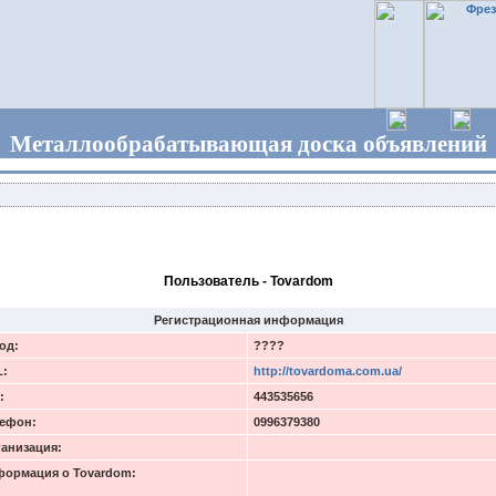
Металлообрабатывающая доска объявлений
Пользователь - Tovardom
Регистрационная информация
од:
????
L:
http://tovardoma.com.ua/
:
443535656
ефон:
0996379380
анизация:
ормация о Tovardom: