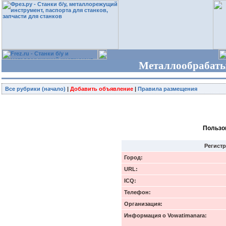
Металлообрабаты
Все рубрики (начало)
|
Добавить объявление
|
Правила размещения
Пользов
Регист
Город:
URL:
ICQ:
Телефон:
Организация:
Информация о Vowatimanara: