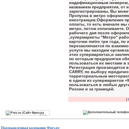
индификационным номером,ш
названием предприятия, от 
зарегистрированы. Вы может
Пропуска в метро оформляют
иностранцев.Оформление пр
оплаты, то есть вначале мы
метро, потом оплачиваете. О
рабочего дня после оформле
,супермаркеты "Метро" рабо
карточки metro три года, по
перезаключается по взаимно
услуги мы находим организа
этих супермаркетах,и заклю
по которым предприятия об
пользоваться их местами в э
Регистрация производятся в
CARRY, по выбору юридическ
территориальным месторасп
в одном из супермаркетов «
пользоваться в любых други
России и за границей.
|
Промышленная компания
Фрез.ру