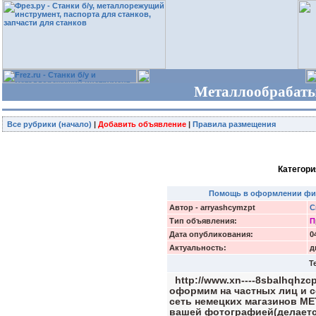
Металлообрабаты
Все рубрики (начало)
|
Добавить объявление
|
Правила размещения
Категори
Помощь в оформлении физ
Автор - arryashcymzpt
С
Тип объявления:
П
Дата опубликования:
0
Актуальность:
д
Т
http://www.xn----8sbalhqhzc
оформим на частных лиц и с
сеть немецких магазинов МЕ
вашей фотографией(делается