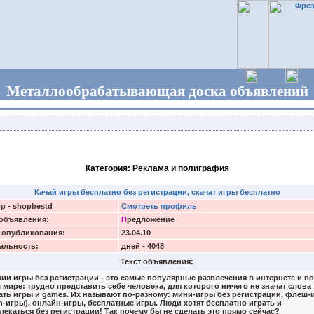
Металлообрабатывающая доска объявлений
Категория: Реклама и полиграфия
Качай игры бесплатно без регистрации, скачат игры бесплатно
р - shopbestd
Смотреть профиль
объявления:
П
редложение
 опубликования:
23.04.10
альность:
дней - 4048
Текст объявления:
и игры без регистрации - это самые популярные развлечения в интернете и во
 мире: трудно представить себе человека, для которого ничего не значат слова
ать игры и games. Их называют по-разному: мини-игры без регистрации, флеш-
sh-игры), онлайн-игры, бесплатные игры. Люди хотят бесплатно играть и
лекаться без регистрации! Так почему бы не сделать это прямо сейчас?