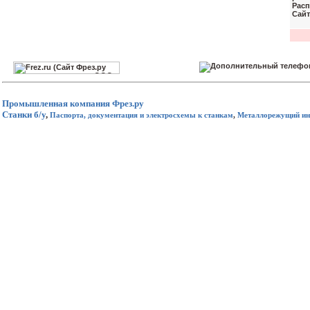
Расп
Сайт
Промышленная компания
Фрез.ру
Станки б/у
,
Паспорта, документация и электросхемы к станкам
,
Металлорежущий ин