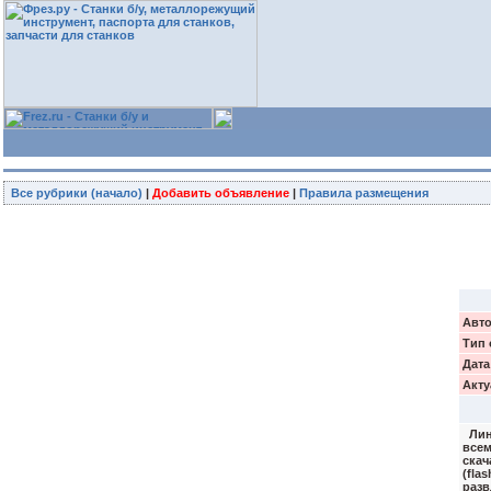
Все рубрики (начало)
|
Добавить объявление
|
Правила размещения
Авто
Тип 
Дата
Акту
Лини
всем
скач
(fla
разв