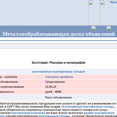
Металлообрабатывающая доска объявлений
Категория: Реклама и полиграфия
изготовление выставочных стендов
р - vystinata
Смотреть профиль
объявления:
П
редложение
 опубликования:
12.05.10
альность:
дней - 4068
Текст объявления:
уется прорекламировать продукцию или услуги и сделать их узнаваемыми по
ии и СНГ? Мы легко поможем Вам создав
эксклюзивные выставочные стенды
,
рые убедительно подчеркнут уникальные черты вашего товара или услуг.
ковская
выставочная компания
Art Expo Action выполнит
дизайн выставочных
дов
сделав оригинальные
выставочные стенды
, которые убедительно предста