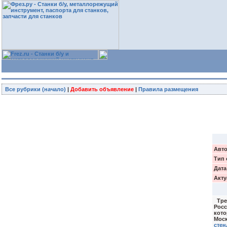
Все рубрики (начало)
|
Добавить объявление
|
Правила размещения
Авто
Тип 
Дата
Акту
Треб
Росс
кото
Мос
стен