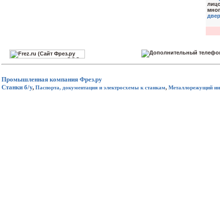
лицо
мног
две
Промышленная компания
Фрез.ру
Станки б/у
,
Паспорта, документация и электросхемы к станкам
,
Металлорежущий ин