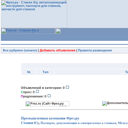
Все рубрики (начало)
|
Добавить объявление
|
Правила размещения
№
Тип
Т
Объявлений в категории: 0
С
прос: 0
П
редложение: 0
Промышленная компания
Фрез.ру
Станки б/у
,
Паспорта, документация и электросхемы к станкам
,
Метал