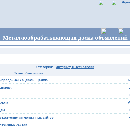
Металлообрабатывающая доска объявлений
Категория:
Интернет, IT-технологии
Темы объявлений
, продвижение, дизайн, рекла
S
сшина».
T
слота
V
жды
родвижение англоязычных сайтов
оязычных сайтов