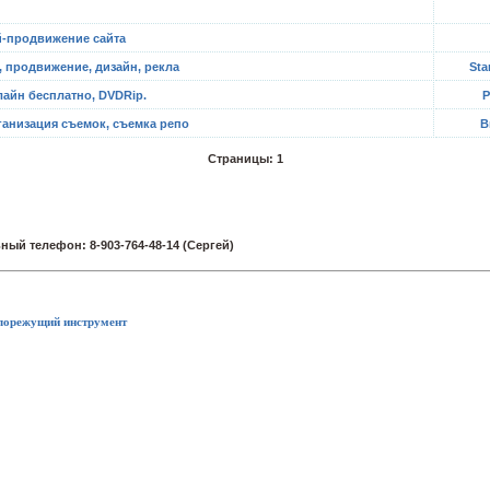
й-продвижение сайта
, продвижение, дизайн, рекла
Sta
айн бесплатно, DVDRip.
P
ганизация съемок, съемка репо
В
Страницы: 1
лорежущий инструмент