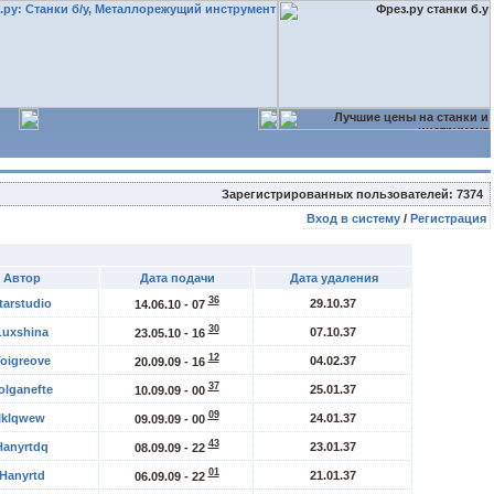
Зарегистрированных пользователей: 7374
Вход в систему
/
Регистрация
Автор
Дата подачи
Дата удаления
36
tarstudio
29.10.37
14.06.10 - 07
30
Luxshina
07.10.37
23.05.10 - 16
12
oigreove
04.02.37
20.09.09 - 16
37
olganefte
25.01.37
10.09.09 - 00
09
Iklqwew
24.01.37
09.09.09 - 00
43
Hanyrtdq
23.01.37
08.09.09 - 22
01
Hanyrtd
21.01.37
06.09.09 - 22