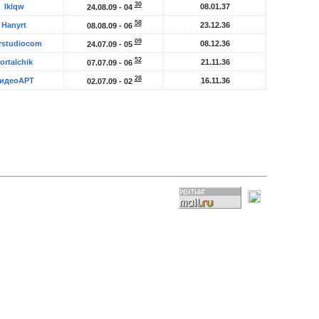
30
Iklqw
08.01.37
24.08.09 - 04
58
Hanyrt
23.12.36
08.08.09 - 06
09
rstudiocom
08.12.36
24.07.09 - 05
52
ortalchik
21.11.36
07.07.09 - 06
28
идеоАРТ
16.11.36
02.07.09 - 02