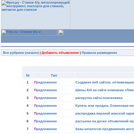
Все рубрики (начало)
|
Добавить объявление
|
Правила размещения
№
Тип
1
П
редложение
Создание веб сайтов, оптимизация
2
П
редложение
Шины 4х4 на сайте компании «Люк
3
П
редложение
раскрутка сайта поисковики
4
П
редложение
Купить или продать Олеиновая ки
5
П
редложение
распродажа верхней женской оде
6
П
редложение
рассылка на доски объявлений-п
7
П
редложение
базы каталогов-продвижение англ