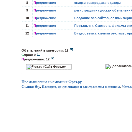
8
П
редложение
скидки распродажи одежды
9
П
редложение
регистрация на досках объявлени
10
П
редложение
Создание веб сайтов, оптимизация
11
П
редложение
Портальчик, Смотреть фильмы онл
12
П
редложение
Видеосъемка, съемка рекламы, ор
Объявлений в категории: 12
С
прос: 0
П
редложение: 12
Промышленная компания
Фрез.ру
Станки б/у
,
Паспорта, документация и электросхемы к станкам
,
Метал