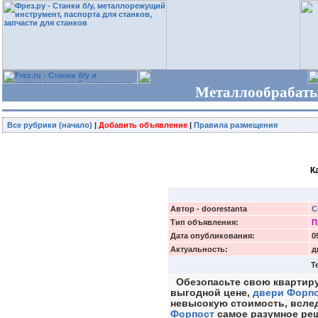
Металлообрабаты
Все рубрики (начало)
|
Добавить объявление
|
Правила размещения
К
Автор - doorestanta
С
Тип объявления:
П
Дата опубликования:
0
Актуальность:
д
Т
Обезопасьте свою квартиру
выгодной цене,
двери Форп
невысокую стоимость, всле
Форпост
самое разумное ре