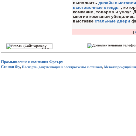
выполнить
дизайн выставоч
выставочные стенды
, кото
компании, товаров и услуг.
многие компании убедились 
выставке
стальные двери
фи
|
Промышленная компания
Фрез.ру
Станки б/у
,
Паспорта, документация и электросхемы к станкам
,
Металлорежущий ин