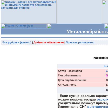
Металлообрабаты
Все рубрики (начало)
|
Добавить объявление
|
Правила размещения
Категория
вы
Автор - seostating
С
Тип объявления:
П
Дата опубликования:
1
Актуальность:
д
Т
Если нужно реально сделать
можем помочь создав
экскл
убедительно покажут приему
Известная в СНГ
выставочна