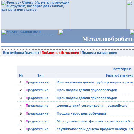
Металлообрабаты
Все рубрики (начало)
|
Добавить объявление
|
Правила размещения
Категория:
№
Тип
Темы объявлени
1
П
редложение
Изготавливаем детали трубопроводов и резе
2
П
редложение
Производим детали трубопроводов
3
П
редложение
Производим детали трубопроводов
4
П
редложение
американский секс видеочат - sexstolica.ru
5
П
редложение
Продам насос центробежный
6
П
редложение
Мелодрамы новые фильмы, скачать кино бесп
7
П
редложение
спутниковое тв и дешево продаем vantage hd 