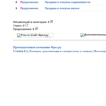
8
П
редложение
Продажа и покупка недвижимости
9
П
редложение
Продажа и покупка жилья
Объявлений в категории: 9
С
прос: 0
П
редложение: 9
Промышленная компания
Фрез.ру
Станки б/у
,
Паспорта, документация и электросхемы к станкам
,
Металлор